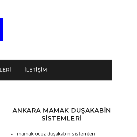
ABİN-
KABİN-
LERİ
İLETİŞİM
ŞAKABİN
ANKARA MAMAK DUŞAKABİN
SİSTEMLERİ
mamak ucuz duşakabin sistemleri