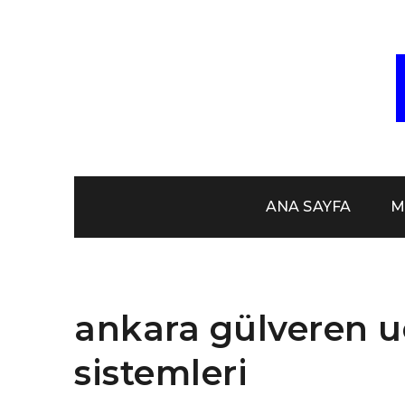
Skip
to
content
VEF
MAM
ANA SAYFA
M
DUŞAK
ankara gülveren 
sistemleri