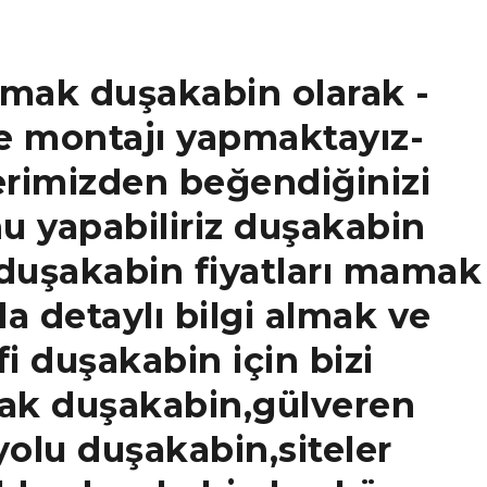
İRİ-DUŞA
SİSTEMLE
mak duşakabin olarak -
ve montajı yapmaktayız-
rimizden beğendiğinizi
u yapabiliriz duşakabin
duşakabin fiyatları mamak
 detaylı bilgi almak ve
i duşakabin için bizi
ak duşakabin,gülveren
olu duşakabin,siteler