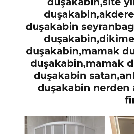
duşakabin,site y
duşakabin,akdere
duşakabin seyranba
duşakabin,dikime
duşakabin,mamak du
duşakabin,mamak du
duşakabin satan,a
duşakabin nerden 
f