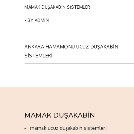
MAMAK DUŞAKABİN SİSTEMLERİ
- BY
ADMIN
ANKARA HAMAMÖNÜ UCUZ DUŞAKABIN
Yazı
SISTEMLERI
dolaşımı
MAMAK DUŞAKABİN
mamak ucuz duşakabin sistemleri