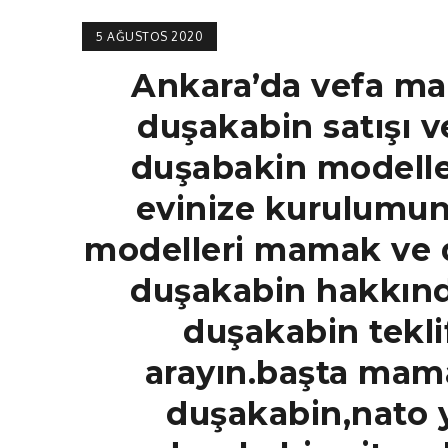
TAM
5 AĞUSTOS 2020
Ankara’da vefa ma
duşakabin satışı 
duşabakin modelle
evinize kurulumun
modelleri mamak ve 
duşakabin hakkında
duşakabin teklif
arayın.başta mam
duşakabin,nato y