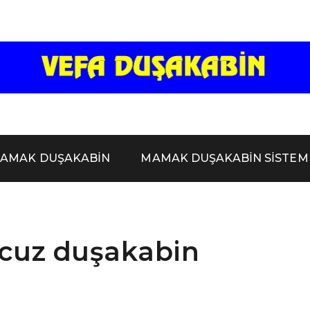
A DUŞAK
AK DUŞA
AMAK DUŞAKABİN
MAMAK DUŞAKABİN SİSTEM
ABİN-DU
ucuz duşakabin