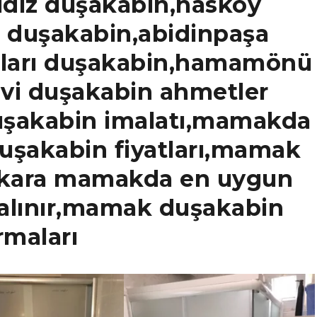
ıldız duşakabin,hasköy
 duşakabin,abidinpaşa
gları duşakabin,hamamönü
vi duşakabin ahmetler
şakabin imalatı,mamakda
şakabin fiyatları,mamak
nkara mamakda en uygun
alınır,mamak duşakabin
irmaları