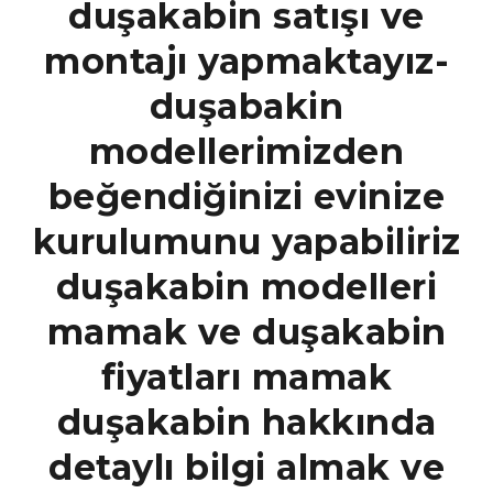
DUŞAKAB
duşakabin satışı ve
montajı yapmaktayız-
TAMİRİ-
duşabakin
modellerimizden
DUŞAKAB
beğendiğinizi evinize
kurulumunu yapabiliriz
SİSTEMLE
duşakabin modelleri
mamak ve duşakabin
fiyatları mamak
duşakabin hakkında
detaylı bilgi almak ve