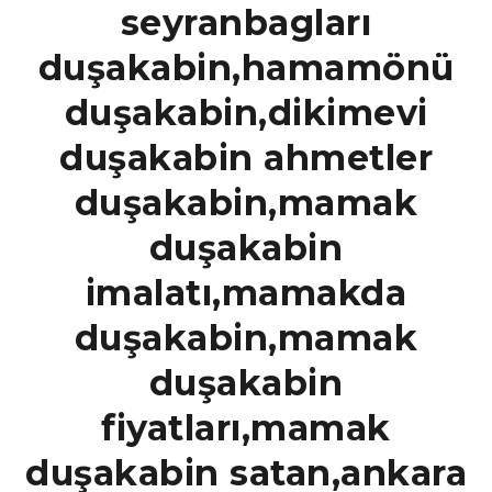
seyranbagları
duşakabin,hamamönü
duşakabin,dikimevi
duşakabin ahmetler
duşakabin,mamak
duşakabin
imalatı,mamakda
duşakabin,mamak
duşakabin
fiyatları,mamak
duşakabin satan,ankara