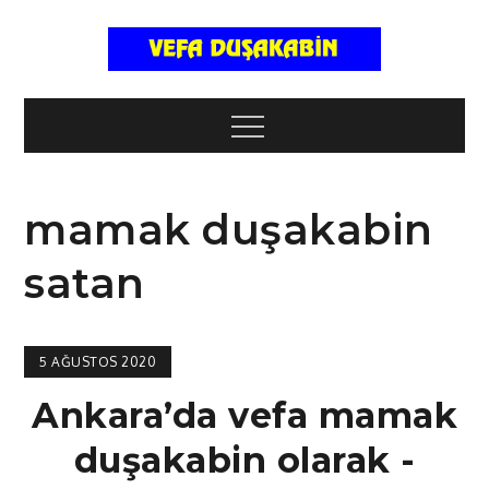
Skip
to
content
VEFA
Menu
DUŞAKABİ
mamak duşakabin
MAMAK
satan
DUŞAKABİ
5 AĞUSTOS 2020
DUŞAKABİ
Ankara’da vefa mamak
duşakabin olarak -